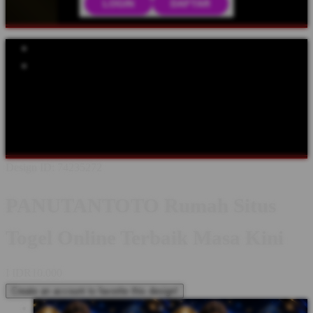
LOGIN
DAFTAR
Explore Categories
Popular Products
Link Resmi
PANUTANTOTO
LINK PANUTANTOTO
DAFTAR PANUTANTOTO
LOGIN PANUTANTOTO
TOGEL
PANUTANTOTO
SITUS PANUTANTOTO
AKSES
PANUTANTOTO
Design ID: 74235272
PANUTANTOTO Rumah Situs
Togel Online Terbaik Masa Kini
I
IDR10.000
Create an account to favorite this design!