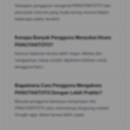
Sebagian pengguna mengenal PANUTANTOTO dari
pencarian internet yang mulai sering muncul dalam
beberapa waktu terakhir.
Kenapa Banyak Pengguna Menyukai Akses
PANUTANTOTO?
Karena halaman terasa lebih ringan dibuka dan
navigasinya cukup mudah dipahami bahkan untuk
pengguna baru.
Bagaimana Cara Pengguna Mengakses
PANUTANTOTO Dengan Lebih Praktis?
Banyak pengguna biasanya menyimpan link
PANUTANTOTO atau mencarinya langsung melalui
Google agar akses terasa lebih cepat.