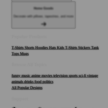
Home Goods
Decorate with pillows, tapestries, and more
Popular Products
T-Shirts
Shorts
Hoodies
Hats
Kids T-Shirts
Stickers
Tank
Tops
Mugs
Browse All Topics
funny
music
anime
movies
television
sports
sci-fi
vintage
animals
drinks
food
politics
All Popular Designs
Support