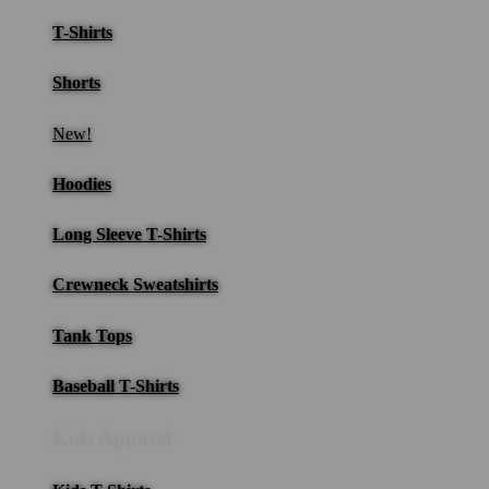
T-Shirts
Shorts
New!
Hoodies
Long Sleeve T-Shirts
Crewneck Sweatshirts
Tank Tops
Baseball T-Shirts
Kids Apparel