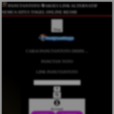
PANUTANTOTO
🎯AKSES LINK ALTERNATIF
SEMUA SITUS TOGEL ONLINE RESMI
Shop
CARAI PANUTANTOTO DISINI ...
PANUTAN TOTO
LINK PANUTANTOTO
Account