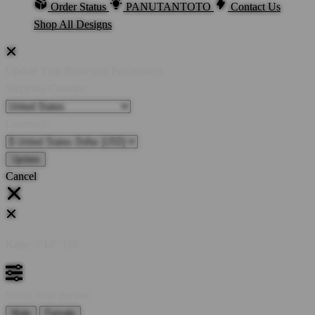
Order Status
PANUTANTOTO
Contact Us
Shop All Designs
Update Your Browsing Preferences
Shipping Country:
Currency:
Cancel
Katie:
5'10"
160
Select your person:
Male
Female