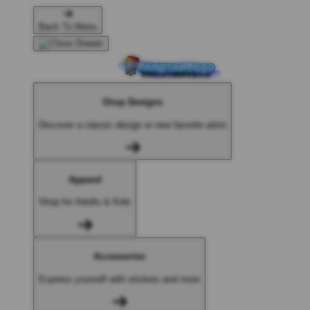
Back To Menu
Shop Designs
Discover a classic design or new favorite artist
Apparel
Shop for Adults & Kids
Accessories
Express yourself with stickers and more