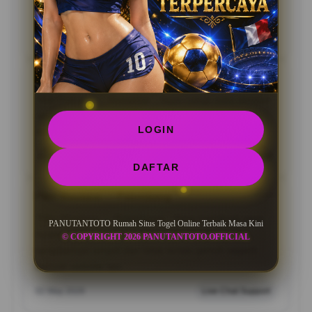
aksesnya juga terasa ringan saat dibuka lewat mobile.
24 May 2026
Verified Member
Aldi Pranata — Makassar
?????
“Aldi Pranata — Makassar : Saya cukup suka dengan
navigasi PANUTANTOTO karena tidak terlalu rumit
LOGIN
dan halaman bisa dibuka dengan cepat.
15 May 2026
Member Aktif
DAFTAR
Fikri Maulana — Palembang
?????
"Fikri Maulana — Palembang : Yang membuat saya
PANUTANTOTO Rumah Situs Togel Online Terbaik Masa Kini
nyaman menggunakan PANUTANTOTO adalah
© COPYRIGHT 2026 PANUTANTOTO.OFFICIAL
tampilannya simpel dan tidak terlalu penuh seperti
banyak website lain.
02 May 2026
Live Chat Support