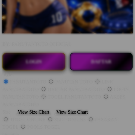
BY:
PANUTANTOTO OFFICIAL
LOGIN
DAFTAR
Style
PANUTANTOTO
PANUTAN TOTO
LINK
PANUTANTOTO
DAFTAR PANUTANTOTO
LOGIN
PANUTANTOTO
TOGEL PANUTANTOTO
AKSES
PANUTANTOTO
Size
View Size Chart
View Size Chart
TOGEL ONLINE
SLOT ONLINE
PASARAN
TOGEL
POOLS TOGEL
Quantity