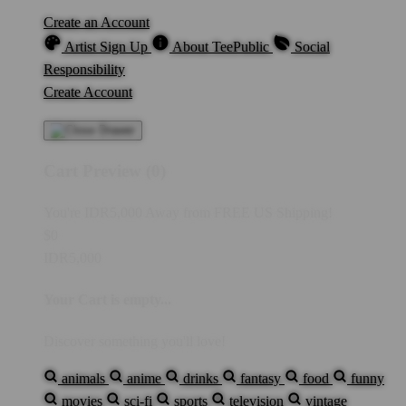
Create an Account
Artist Sign Up
About TeePublic
Social
Responsibility
Create Account
Cart Preview (0)
You're
IDR5,000
Away from
FREE US Shipping!
$0
IDR5,000
Your Cart is empty...
Discover something you'll love!
animals
anime
drinks
fantasy
food
funny
movies
sci-fi
sports
television
vintage