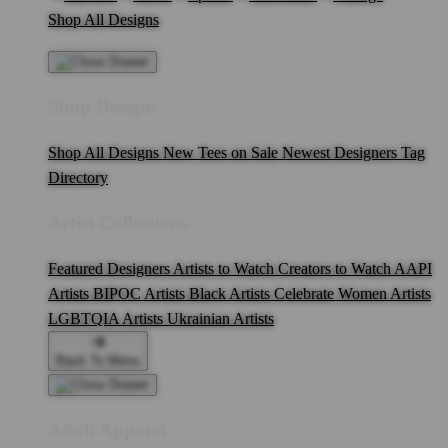
Shop All Designs
Shop Designs
Shop All Designs
New Tees on Sale
Newest Designers
Tag
Directory
Artist Collections
Featured Designers
Artists to Watch
Creators to Watch
AAPI
Artists
BIPOC Artists
Black Artists
Celebrate Women Artists
LGBTQIA Artists
Ukrainian Artists
Back To Menu
Adult Apparel