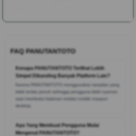
lebih ringan membuat PANUTANTOTO perlahan menjadi salah
satu nama yang mulai banyak dicari pengguna internet saat ini.
FAQ PANUTANTOTO
Kenapa PANUTANTOTO Terlihat Lebih
Simpel Dibanding Banyak Platform Lain?
Karena PANUTANTOTO menggunakan tampilan yang
tidak terlalu penuh sehingga pengguna lebih nyaman
saat membuka halaman melalui mobile maupun
desktop.
Apa Yang Membuat Pengguna Mulai
Mengenal PANUTANTOTO?